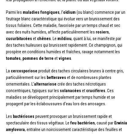
Parmi les
maladies fongiques
, l’
oïdium
(ou blanc) commence par un
feutrage blanc caractéristique qui évolue vers un brunissement des
tissus foliaires. Cette maladie, favorisée par un temps chaud et sec
avec des nuits humides, affecte particulièrement les
rosiers
,
cucurbitacées
et
chênes
. Le
mildiou
, quant à lui, se manifeste par
des taches huileuses qui brunissent rapidement. Ce champignon, qui
prospère en conditions humides et fraîches, ravage notamment les
tomates
,
pommes de terre
et
vignes
.
La
cercosporiose
produit des taches circulaires brunes à centre gris,
particulièrement sur les
betteraves
et de nombreuses plantes
ornementales. L’
alternariose
crée des taches nécrotiques
concentriques, typiques sur les
solanacées
et
crucifères
. Ces
maladies se développent principalement par temps humide et se
propagent par les éclaboussures d’eau lors des arrosages.
Les
bactérioses
peuvent provoquer un brunissement rapide et
spectaculaire des tissus végétaux. Le
feu bactérien
, causé par
Erwinia
amylovora
, entraîne un noircissement caractéristique des feuilles et