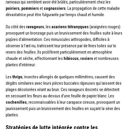
rameaux qui semblent avoir été brûlés, particulièrement chez les
poiriers
,
pommiers
et
cognassiers
. La propagation de cette maladie
dévastatrice peut être fulgurante par temps chaud et humide.
Du côté des
ravageurs
, les
acariens tétranyques
(araignées rouges)
provoquent un bronzage puis un brunissement des feuilles suite à leurs
piqûres d’alimentation. Ces minuscules arthropodes, difficiles à
observer à l’œil nu, trahissent leur présence par de fines toiles sur le
revers des feuilles. Ils prolifèrent particulièrement en atmosphère
chaude et sèche, affectionnant les
hibiscus
,
rosiers
et nombreuses
plantes d’intérieur.
Les
thrips
, insectes allongés de quelques millimètres, causent des
dégâts similaires avec leurs pièces buccales râpeuses qui laissent des
plages décolorées virant au brun. Ces ravageurs discrets se détectent
en secouant les fleurs au-dessus d’une feuille de papier blanc. Les
cochenilles
, reconnaissables à leur carapace cireuse, provoquent un
jaunissement puis un brunissement des feuilles en suçant la sève des
plantes.
Stratégies de lutte intégrée contre les