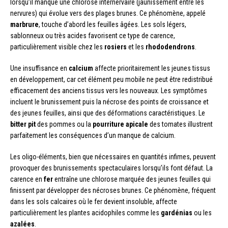
lorsqu’il manque une chlorose internervaire (jaunissement entre les
nervures) qui évolue vers des plages brunes. Ce phénomène, appelé
marbrure
, touche d’abord les feuilles âgées. Les sols légers,
sablonneux ou très acides favorisent ce type de carence,
particulièrement visible chez les
rosiers
et les
rhododendrons
.
Une insuffisance en
calcium
affecte prioritairement les jeunes tissus
en développement, car cet élément peu mobile ne peut être redistribué
efficacement des anciens tissus vers les nouveaux. Les symptômes
incluent le brunissement puis la nécrose des points de croissance et
des jeunes feuilles, ainsi que des déformations caractéristiques. Le
bitter pit
des pommes ou la
pourriture apicale
des tomates illustrent
parfaitement les conséquences d’un manque de calcium.
Les oligo-éléments, bien que nécessaires en quantités infimes, peuvent
provoquer des brunissements spectaculaires lorsqu’ils font défaut. La
carence en
fer
entraîne une chlorose marquée des jeunes feuilles qui
finissent par développer des nécroses brunes. Ce phénomène, fréquent
dans les sols calcaires où le fer devient insoluble, affecte
particulièrement les plantes acidophiles comme les
gardénias
ou les
azalées
.