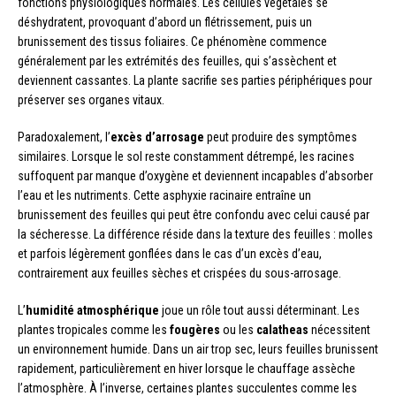
fonctions physiologiques normales. Les cellules végétales se
déshydratent, provoquant d’abord un flétrissement, puis un
brunissement des tissus foliaires. Ce phénomène commence
généralement par les extrémités des feuilles, qui s’assèchent et
deviennent cassantes. La plante sacrifie ses parties périphériques pour
préserver ses organes vitaux.
Paradoxalement, l’
excès d’arrosage
peut produire des symptômes
similaires. Lorsque le sol reste constamment détrempé, les racines
suffoquent par manque d’oxygène et deviennent incapables d’absorber
l’eau et les nutriments. Cette asphyxie racinaire entraîne un
brunissement des feuilles qui peut être confondu avec celui causé par
la sécheresse. La différence réside dans la texture des feuilles : molles
et parfois légèrement gonflées dans le cas d’un excès d’eau,
contrairement aux feuilles sèches et crispées du sous-arrosage.
L’
humidité atmosphérique
joue un rôle tout aussi déterminant. Les
plantes tropicales comme les
fougères
ou les
calatheas
nécessitent
un environnement humide. Dans un air trop sec, leurs feuilles brunissent
rapidement, particulièrement en hiver lorsque le chauffage assèche
l’atmosphère. À l’inverse, certaines plantes succulentes comme les