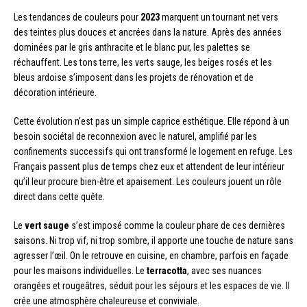
Les tendances de couleurs pour
2023
marquent un tournant net vers
des teintes plus douces et ancrées dans la nature. Après des années
dominées par le gris anthracite et le blanc pur, les palettes se
réchauffent. Les tons terre, les verts sauge, les beiges rosés et les
bleus ardoise s’imposent dans les projets de rénovation et de
décoration intérieure.
Cette évolution n’est pas un simple caprice esthétique. Elle répond à un
besoin sociétal de reconnexion avec le naturel, amplifié par les
confinements successifs qui ont transformé le logement en refuge. Les
Français passent plus de temps chez eux et attendent de leur intérieur
qu’il leur procure bien-être et apaisement. Les couleurs jouent un rôle
direct dans cette quête.
Le
vert sauge
s’est imposé comme la couleur phare de ces dernières
saisons. Ni trop vif, ni trop sombre, il apporte une touche de nature sans
agresser l’œil. On le retrouve en cuisine, en chambre, parfois en façade
pour les maisons individuelles. Le
terracotta
, avec ses nuances
orangées et rougeâtres, séduit pour les séjours et les espaces de vie. Il
crée une atmosphère chaleureuse et conviviale.