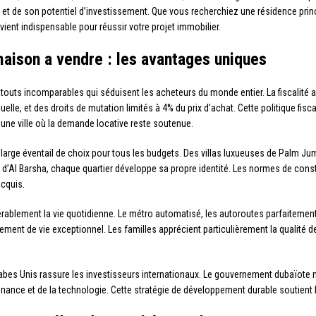
 et de son potentiel d’investissement. Que vous recherchiez une résidence princ
ent indispensable pour réussir votre projet immobilier.
maison a vendre : les avantages uniques
outs incomparables qui séduisent les acheteurs du monde entier. La fiscalité av
elle, et des droits de mutation limités à 4% du prix d’achat. Cette politique fis
s une ville où la demande locative reste soutenue.
n large éventail de choix pour tous les budgets. Des villas luxueuses de Palm J
es d’Al Barsha, chaque quartier développe sa propre identité. Les normes de con
acquis.
idérablement la vie quotidienne. Le métro automatisé, les autoroutes parfaiteme
nement de vie exceptionnel. Les familles apprécient particulièrement la qualité 
abes Unis rassure les investisseurs internationaux. Le gouvernement dubaïote m
finance et de la technologie. Cette stratégie de développement durable soutient