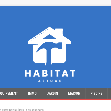
EQUIPEMENT
IMMO
JARDIN
MAISON
PISCINE
 entre particuliers : nos annonces