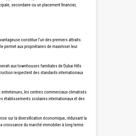
ipale, secondaire ou un placement financier,
antageuse constitue l’un des premiers attraits :
cale permet aux propriétaires de maximiser leur
umeirah aux townhouses familiales de Dubai Hills
struction respectent des standards internationaux
nt entretenues, les centres commerciaux climatisés
des établissements scolaires internationaux et des
ise sur la diversification économique, réduisant la
 la croissance du marché immobilier à long terme.