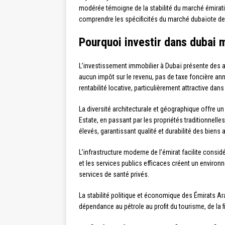
modérée témoigne de la stabilité du marché émirati
comprendre les spécificités du marché dubaïote devi
Pourquoi investir dans dubai 
L’investissement immobilier à Dubaï présente des at
aucun impôt sur le revenu, pas de taxe foncière annu
rentabilité locative, particulièrement attractive dan
La diversité architecturale et géographique offre u
Estate, en passant par les propriétés traditionnell
élevés, garantissant qualité et durabilité des biens 
L’infrastructure moderne de l’émirat facilite cons
et les services publics efficaces créent un environ
services de santé privés.
La stabilité politique et économique des Émirats Ar
dépendance au pétrole au profit du tourisme, de la 