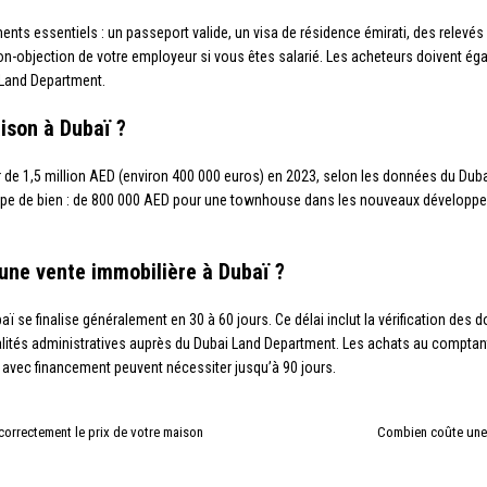
nts essentiels : un passeport valide, un visa de résidence émirati, des relevés 
e non-objection de votre employeur si vous êtes salarié. Les acheteurs doivent éga
 Land Department.
son à Dubaï ?
ur de 1,5 million AED (environ 400 000 euros) en 2023, selon les données du D
 type de bien : de 800 000 AED pour une townhouse dans les nouveaux développem
r une vente immobilière à Dubaï ?
ï se finalise généralement en 30 à 60 jours. Ce délai inclut la vérification des d
alités administratives auprès du Dubai Land Department. Les achats au comptan
avec financement peuvent nécessiter jusqu’à 90 jours.
 correctement le prix de votre maison
Combien coûte une 