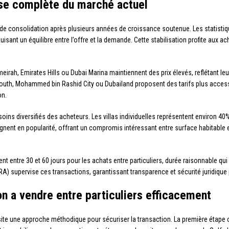
yse complète du marché actuel
de consolidation après plusieurs années de croissance soutenue. Les statisti
sant un équilibre entre l’offre et la demande. Cette stabilisation profite aux 
rah, Emirates Hills ou Dubai Marina maintiennent des prix élevés, reflétant leur
uth, Mohammed bin Rashid City ou Dubailand proposent des tarifs plus accessib
on.
oins diversifiés des acheteurs. Les villas individuelles représentent environ 40
nent en popularité, offrant un compromis intéressant entre surface habitable e
 entre 30 et 60 jours pour les achats entre particuliers, durée raisonnable qui p
) supervise ces transactions, garantissant transparence et sécurité juridique 
 a vendre entre particuliers efficacement
site une approche méthodique pour sécuriser la transaction. La première étape 