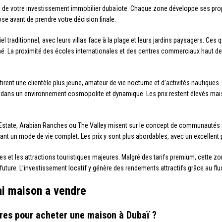
te de votre investissement immobilier dubaïote. Chaque zone développe ses pro
e avant de prendre votre décision finale.
traditionnel, avec leurs villas face à la plage et leurs jardins paysagers. Ces qua
ché. La proximité des écoles internationales et des centres commerciaux haut d
rent une clientèle plus jeune, amateur de vie nocturne et d’activités nautique
dans un environnement cosmopolite et dynamique. Les prix restent élevés mais 
tate, Arabian Ranches ou The Valley misent sur le concept de communautés int
ant un mode de vie complet. Les prix y sont plus abordables, avec un excellent
 et les attractions touristiques majeures. Malgré des tarifs premium, cette zon
future. L’investissement locatif y génère des rendements attractifs grâce au flux
ai maison a vendre
res pour acheter une maison à Dubaï ?