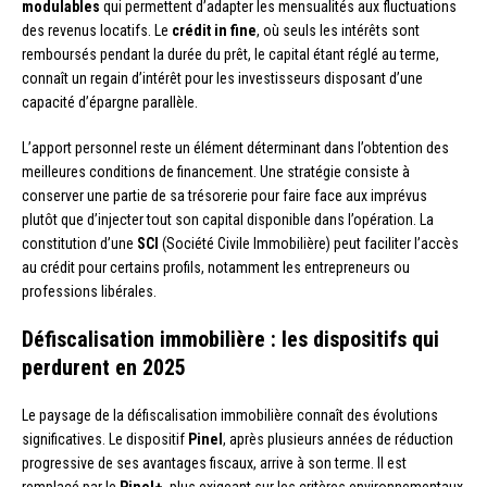
modulables
qui permettent d’adapter les mensualités aux fluctuations
des revenus locatifs. Le
crédit in fine
, où seuls les intérêts sont
remboursés pendant la durée du prêt, le capital étant réglé au terme,
connaît un regain d’intérêt pour les investisseurs disposant d’une
capacité d’épargne parallèle.
L’apport personnel reste un élément déterminant dans l’obtention des
meilleures conditions de financement. Une stratégie consiste à
conserver une partie de sa trésorerie pour faire face aux imprévus
plutôt que d’injecter tout son capital disponible dans l’opération. La
constitution d’une
SCI
(Société Civile Immobilière) peut faciliter l’accès
au crédit pour certains profils, notamment les entrepreneurs ou
professions libérales.
Défiscalisation immobilière : les dispositifs qui
perdurent en 2025
Le paysage de la défiscalisation immobilière connaît des évolutions
significatives. Le dispositif
Pinel
, après plusieurs années de réduction
progressive de ses avantages fiscaux, arrive à son terme. Il est
remplacé par le
Pinel+
, plus exigeant sur les critères environnementaux