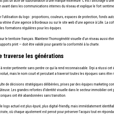
’est pas un acte de subordination à une marque extérieure. C’est l’affichage d’
en avant dans les communications internes du réseau et explique le fort sentime
 l’utilisation du logo : proportions, couleurs, espaces de protection, fonds aut
a vitrine d’une agence à Bordeaux ou sur le site web d’une agence à Lille. La cohé
des formations régulières pour les équipes.
sur le territoire français. Maintenir l’homogénéité visuelle d’un réseau aussi é
ports print — doit être validé pour garantir la conformité à la charte.
 traverse les générations
 rester pertinente sans perdre ce qui la rend reconnaissable. Orpi a réussi cet 
évolué, mais le nom court et percutant a traversé toutes les époques sans être 
résulte de décisions stratégiques délibérées, prises par des équipes marketing c
oûteuse. Les grandes refontes d’identité visuelle dans le secteur immobilier on
toriques ont été abandonnées sans transition.
: le logo actuel est plus épuré, plus digital-friendly, mais immédiatement identi
aîtrisée, où chaque ajustement est pensé pour préserver l’acquis tout en répon