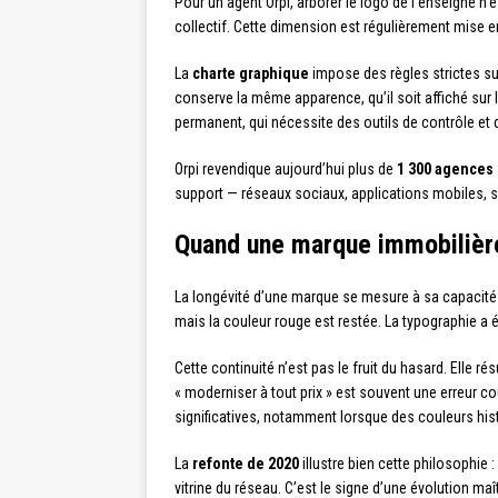
Pour un agent Orpi, arborer le logo de l’enseigne n
collectif. Cette dimension est régulièrement mise 
La
charte graphique
impose des règles strictes sur
conserve la même apparence, qu’il soit affiché sur l
permanent, qui nécessite des outils de contrôle et 
Orpi revendique aujourd’hui plus de
1 300 agences
support — réseaux sociaux, applications mobiles, sup
Quand une marque immobilière
La longévité d’une marque se mesure à sa capacité à
mais la couleur rouge est restée. La typographie a 
Cette continuité n’est pas le fruit du hasard. Elle 
« moderniser à tout prix » est souvent une erreur c
significatives, notamment lorsque des couleurs his
La
refonte de 2020
illustre bien cette philosophie 
vitrine du réseau. C’est le signe d’une évolution m