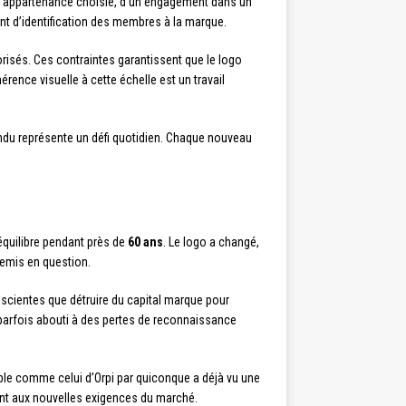
une appartenance choisie, d’un engagement dans un
nt d’identification des membres à la marque.
orisés. Ces contraintes garantissent que le logo
rence visuelle à cette échelle est un travail
tendu représente un défi quotidien. Chaque nouveau
équilibre pendant près de
60 ans
. Le logo a changé,
remis en question.
onscientes que détruire du capital marque pour
t parfois abouti à des pertes de reconnaissance
fiable comme celui d’Orpi par quiconque a déjà vu une
dant aux nouvelles exigences du marché.