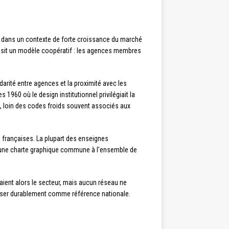
ît dans un contexte de forte croissance du marché
oisit un modèle coopératif : les agences membres
lidarité entre agences et la proximité avec les
960 où le design institutionnel privilégiait la
e, loin des codes froids souvent associés aux
 françaises. La plupart des enseignes
er une charte graphique commune à l’ensemble de
aient alors le secteur, mais aucun réseau ne
mposer durablement comme référence nationale.