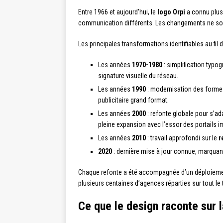
Entre 1966 et aujourd’hui, le
logo Orpi
a connu plus
communication différents. Les changements ne sont
Les principales transformations identifiables au fil 
Les années
1970-1980
: simplification typo
signature visuelle du réseau.
Les années
1990
: modernisation des formes,
publicitaire grand format.
Les années
2000
: refonte globale pour s’a
pleine expansion avec l’essor des portails i
Les années
2010
: travail approfondi sur le
r
2020
: dernière mise à jour connue, marqua
Chaque refonte a été accompagnée d’un déploiement
plusieurs centaines d’agences réparties sur tout le
Ce que le design raconte sur 