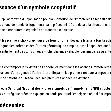
aissance d’un symbole coopératif
Orpi
, acronyme d’Organisation pour la Promotion de l’Immobilier. Le réseau na
ses et une demande de logements sans précédent. Dès le départ, la structure ch
 de ses concurrents organisés en franchise classique.
t les premiers choix graphiques. Le
logo originel
devait refléter à la fois la so
pographies sobres et des formes géométriques simples, dans l’esprit des années 1
— essentiellement des tons chauds — cherchaient à véhiculer une image rassurant
ns contemporain n’existait pas encore vraiment dans les agences immobilières
malisés d’une agence à l’autre. Orpi a été parmi les premiers réseaux à impos
ence nationale du réseau dès ses premières années d’existence.
)
et le
Syndicat National des Professionnels de l’Immobilier (SNPI)
structur
hoix stratégique précoce explique en partie pourquoi l’enseigne a réussi à s’i
s décennies