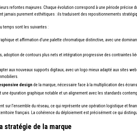
ieurs refontes majeures. Chaque évolution correspond à une période précise d
 jamais purement esthétiques : ils traduisent des repositionnements stratégiq
du temps sont les suivantes :
graphique et affirmation d’une palette chromatique distinctive, avec une domi
 adoption de contours plus nets et intégration progressive des contraintes liée
dapter aux nouveaux supports digitaux, avec un logo mieux adapté aux sites web
mmobiliers.
esponsive design
de la marque, nécessaire face à la multiplication des écrans
nt une épuration graphique notable et un alignement avec les standards contem
 sur l’ensemble du réseau, ce qui représente une opération logistique et fina
 territoire français. La cohérence du déploiement est précisément ce qui disting
la stratégie de la marque