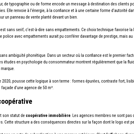
ur, de typographie ou de forme encode un message à destination des clients pote
. Elle renvoie à l’énergie, à la confiance et à une certaine forme d’autorité dan
sur un panneau de vente planté devant un bien.
st sans serif, c’est-à-dire sans empattements. Ce choix technique favorise la li
police avec empattements aurait pu conférer davantage de prestige, mais au dé
 sans ambiguïté phonétique. Dans un secteur où la confiance est le premier fact
Les études en psychologie du consommateur montrent régulièrement que la fluidité
e marque.
de 2020, pousse cette logique à son terme : formes épurées, contraste fort, lisib
a façade d’une agence de 50 m².
 coopérative
st son statut de
coopérative immobilière
. Les agences membres ne sont pas de
s. Cette structure a des conséquences directes sur la façon dont le logo est per