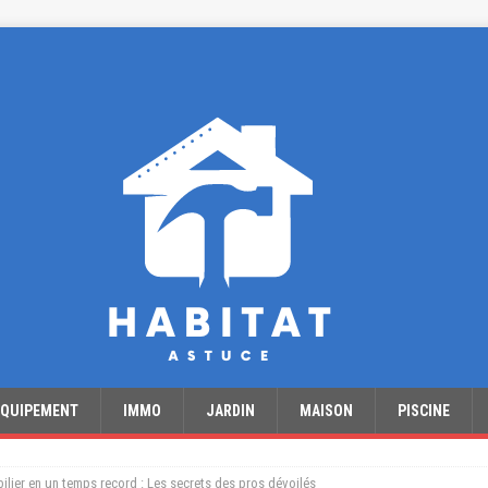
EQUIPEMENT
IMMO
JARDIN
MAISON
PISCINE
lier en un temps record : Les secrets des pros dévoilés