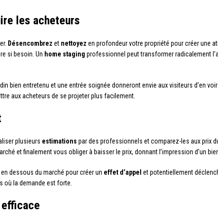
ire les acheteurs
er.
Désencombrez
et
nettoyez
en profondeur votre propriété pour créer une a
ure si besoin. Un
home staging
professionnel peut transformer radicalement l’a
rdin bien entretenu et une entrée soignée donneront envie aux visiteurs d’en voi
ttre aux acheteurs de se projeter plus facilement.
t
aliser plusieurs
estimations
par des professionnels et comparez-les aux prix du
marché et finalement vous obliger à baisser le prix, donnant l’impression d’un bien 
ent en dessous du marché pour créer un
effet d’appel
et potentiellement déclenc
s où la demande est forte.
efficace