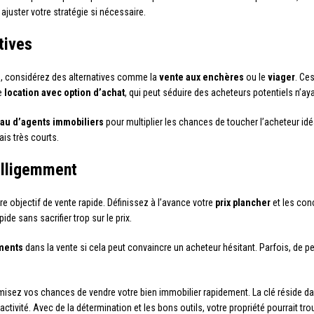
ajuster votre stratégie si nécessaire.
tives
té, considérez des alternatives comme la
vente aux enchères
ou le
viager
. Ces
ne
location avec option d’achat
, qui peut séduire des acheteurs potentiels n’a
au d’agents immobiliers
pour multiplier les chances de toucher l’acheteur idé
is très courts.
elligemment
tre objectif de vente rapide. Définissez à l’avance votre
prix plancher
et les con
de sans sacrifier trop sur le prix.
ments
dans la vente si cela peut convaincre un acheteur hésitant. Parfois, de pe
isez vos chances de vendre votre bien immobilier rapidement. La clé réside dan
tivité. Avec de la détermination et les bons outils, votre propriété pourrait tr