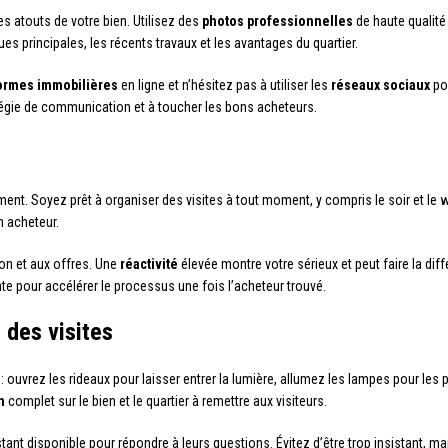
es atouts de votre bien. Utilisez des
photos professionnelles
de haute qualit
iques principales, les récents travaux et les avantages du quartier.
ormes immobilières
en ligne et n’hésitez pas à utiliser les
réseaux sociaux
pou
tégie de communication et à toucher les bons acheteurs.
ent. Soyez prêt à organiser des visites à tout moment, y compris le soir et le 
 acheteur.
n et aux offres. Une
réactivité
élevée montre votre sérieux et peut faire la di
nte pour accélérer le processus une fois l’acheteur trouvé.
 des visites
 : ouvrez les rideaux pour laisser entrer la lumière, allumez les lampes pour l
n
complet sur le bien et le quartier à remettre aux visiteurs.
tant disponible pour répondre à leurs questions. Évitez d’être trop insistant, ma