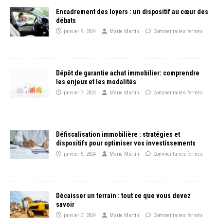
Encadrement des loyers : un dispositif au cœur des
débats
janvier 9, 2024
Marie Martin
Commentaires fermés
Dépôt de garantie achat immobilier: comprendre
les enjeux et les modalités
janvier 7, 2024
Marie Martin
Commentaires fermés
Défiscalisation immobilière : stratégies et
dispositifs pour optimiser vos investissements
janvier 5, 2024
Marie Martin
Commentaires fermés
Décaisser un terrain : tout ce que vous devez
savoir
janvier 3, 2024
Marie Martin
Commentaires fermés